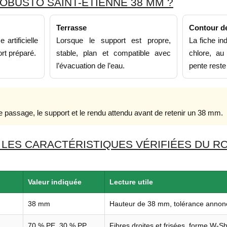
OBUSTO SAINT-ÉTIENNE 38 MM ?
Terrasse
Contour de
artificielle
Lorsque le support est propre,
La fiche in
rt préparé.
stable, plan et compatible avec
chlore, au
l’évacuation de l’eau.
pente reste
 passage, le support et le rendu attendu avant de retenir un 38 mm.
 LES CARACTÉRISTIQUES VÉRIFIÉES DU R
Valeur indiquée
Lecture utile
38 mm
Hauteur de 38 mm, tolérance annon
70 % PE, 30 % PP
Fibres droites et frisées, forme W-S