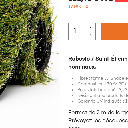
17,50 € m2
Robusto / Saint-Étienn
nominaux.
Fibre : forme W-Shape e
Composition : 70 % PE e
Poids total indiqué : 3,2
Résistant aux produits de
Garantie UV indiquée : 
Format de 2 m de large 
Prévoyez les découpes 