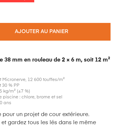
AJOUTER AU PANIER
e 38 mm en rouleau de 2 × 6 m, soit 12 m²
t Micronerve, 12 600 touffes/m²
t 30 % PP
35 kg/m² (±7 %)
 piscine : chlore, brome et sel
10 ans
pour un projet de cour extérieure.
et gardez tous les lés dans le même