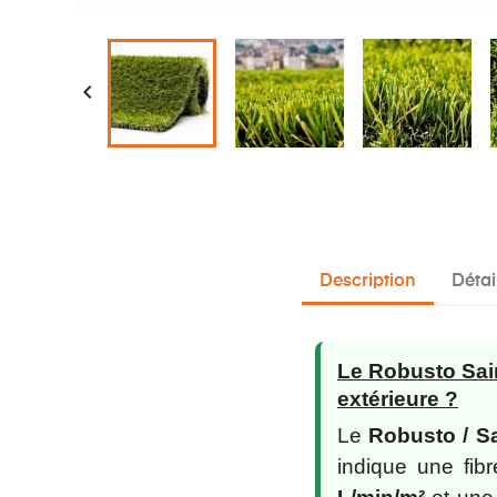

Description
Détai
Le Robusto Sain
extérieure ?
Le
Robusto / S
indique une fib