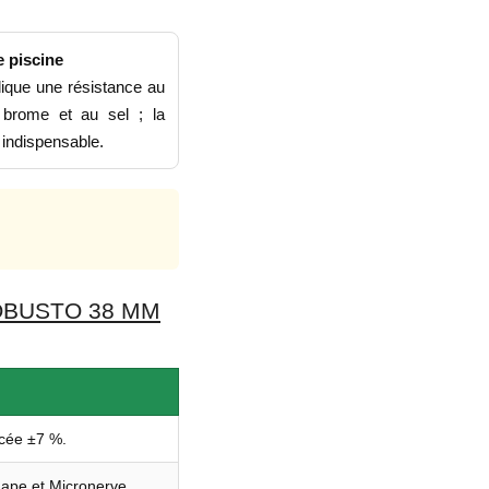
 piscine
dique une résistance au
 brome et au sel ; la
 indispensable.
OBUSTO 38 MM
cée ±7 %.
hape et Micronerve.