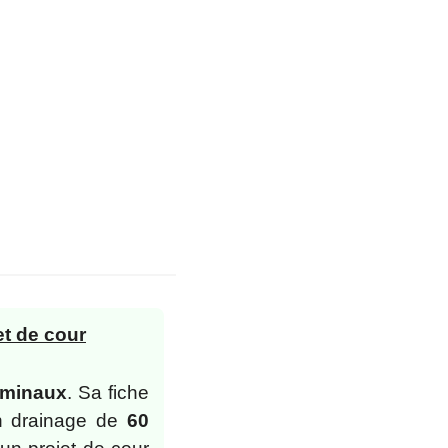
et de cour
ominaux
. Sa fiche
n drainage de
60