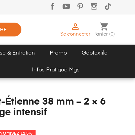

shopping_cart
HE
Se connecter
Panier
(
0
)
se & Entretien
Promo
Géotextile
Infos Pratique Mgs
-Étienne 38 mm – 2 × 6
ge intensif
NOMISEZ 12,5%