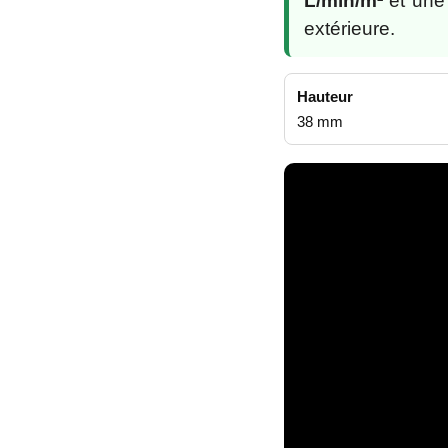
L/min/m²
et une
extérieure.
Hauteur
38 mm