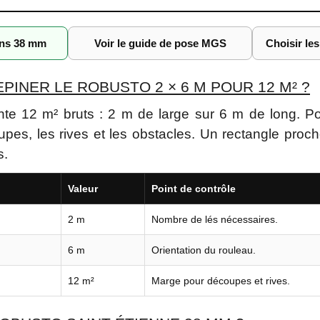
ons 38 mm
Voir le guide de pose MGS
Choisir le
INER LE ROBUSTO 2 × 6 M POUR 12 M² ?
te 12 m² bruts : 2 m de large sur 6 m de long. Po
pes, les rives et les obstacles. Un rectangle proch
s.
Valeur
Point de contrôle
2 m
Nombre de lés nécessaires.
6 m
Orientation du rouleau.
12 m²
Marge pour découpes et rives.