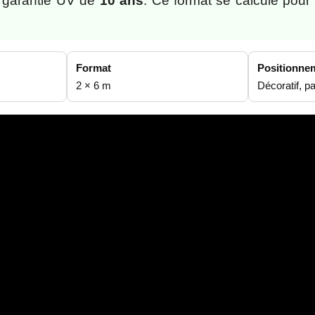
 garantie UV de
10 ans
. Ce format se calcule pour
Format
Positionne
2 × 6 m
Décoratif, p