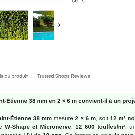
sens.

ls du produit
Trusted Shops Reviews
t-Étienne 38 mm en 2 × 6 m convient-il à un proj
aint-Étienne 38 mm
mesure
2 × 6 m
, soit
12 m² n
re
W-Shape et Micronerve
,
12 600 touffes/m²
, u