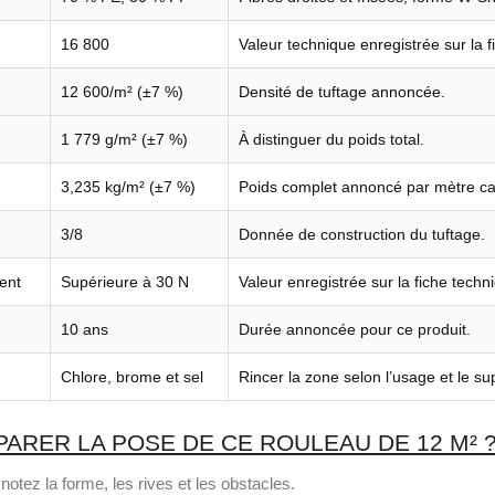
16 800
Valeur technique enregistrée sur la f
12 600/m² (±7 %)
Densité de tuftage annoncée.
1 779 g/m² (±7 %)
À distinguer du poids total.
3,235 kg/m² (±7 %)
Poids complet annoncé par mètre ca
3/8
Donnée de construction du tuftage.
ent
Supérieure à 30 N
Valeur enregistrée sur la fiche techn
10 ans
Durée annoncée pour ce produit.
Chlore, brome et sel
Rincer la zone selon l’usage et le su
RER LA POSE DE CE ROULEAU DE 12 M² 
notez la forme, les rives et les obstacles.