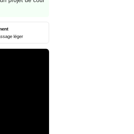
 un projet de cour
ment
assage léger