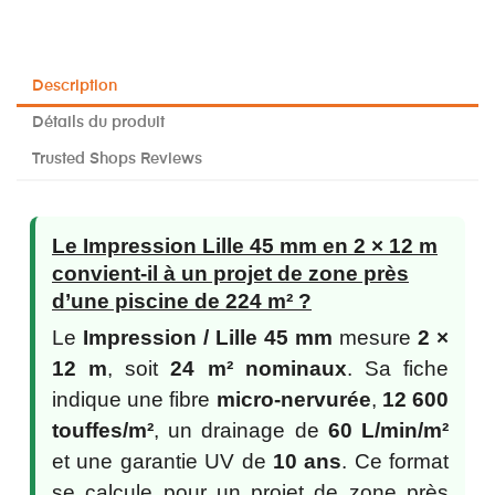
Description
Détails du produit
Trusted Shops Reviews
Le Impression Lille 45 mm en 2 × 12 m
convient-il à un projet de zone près
d’une piscine de 224 m² ?
Le
Impression / Lille 45 mm
mesure
2 ×
12 m
, soit
24 m² nominaux
. Sa fiche
indique une fibre
micro-nervurée
,
12 600
touffes/m²
, un drainage de
60 L/min/m²
et une garantie UV de
10 ans
. Ce format
se calcule pour un projet de zone près