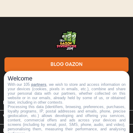
BLOG GAZON
Welcome
DEMANDE DE DEVIS
With our 105
partners
, we wish to store and access information on
your devices (cookies, pixels in emails, etc.), combine and share
your personal data with our partners, whether collected on this
website or in our emails, already held by some of us, or obtained

later, including in other contexts.
INFORMATIONS
Processing this data (identifiers, browsing, preferences, purchases,
loyalty programs, IP, postal addresses and emails, phone, precise
geolocation, etc.) allows developing and offering you services,

VOTRE COMPTE
content, commercial offers and ads across your devices and
screens (including by email, post, SMS, phone, audio, and video),
personalising them, measuring their performance, and analysing
keyboard_arrow_down
INFORMATIONS SUR LE MAGASIN