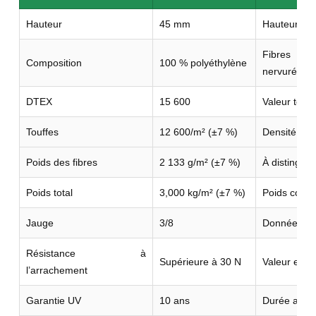
Hauteur
45 mm
Hauteur de
Fibres dro
Composition
100 % polyéthylène
nervurée.
DTEX
15 600
Valeur techn
Touffes
12 600/m² (±7 %)
Densité de 
Poids des fibres
2 133 g/m² (±7 %)
À distinguer
Poids total
3,000 kg/m² (±7 %)
Poids compl
Jauge
3/8
Donnée de c
Résistance à
Supérieure à 30 N
Valeur enreg
l’arrachement
Garantie UV
10 ans
Durée annon