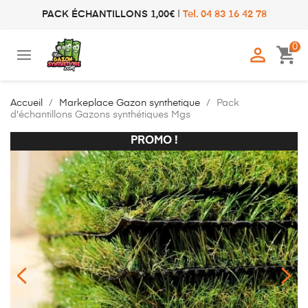
PACK ÉCHANTILLONS 1,00€
|
Tel. 04 83 16 42 78
0

shopping_cart
Accueil
Markeplace Gazon synthetique
Pack
d'échantillons Gazons synthétiques Mgs
PROMO !
PROMO !