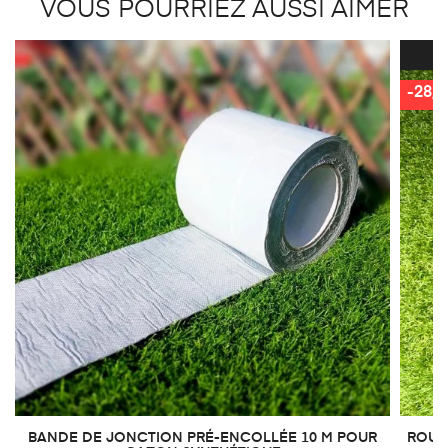
VOUS POURRIEZ AUSSI AIMER
-28,
BANDE DE JONCTION PRÉ-ENCOLLÉE 10 M POUR
ROUL