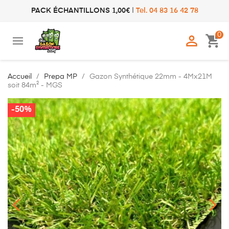
PACK ÉCHANTILLONS 1,00€
|
Tel. 04 83 16 42 78
0

shopping_cart
Accueil
Prepa MP
Gazon Synthétique 22mm - 4Mx21M
soit 84m² - MGS
-50%
-50%