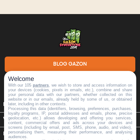
BLOG GAZON
Welcome
DEMANDE DE DEVIS
With our 105
partners
, we wish to store and access information on
your devices (cookies, pixels in emails, etc.), combine and share
your personal data with our partners, whether collected on this
website or in our emails, already held by some of us, or obtained

later, including in other contexts.
INFORMATIONS
Processing this data (identifiers, browsing, preferences, purchases,
loyalty programs, IP, postal addresses and emails, phone, precise
geolocation, etc.) allows developing and offering you services,

VOTRE COMPTE
content, commercial offers and ads across your devices and
screens (including by email, post, SMS, phone, audio, and video),
personalising them, measuring their performance, and analysing
keyboard_arrow_down
INFORMATIONS SUR LE MAGASIN
audiences.