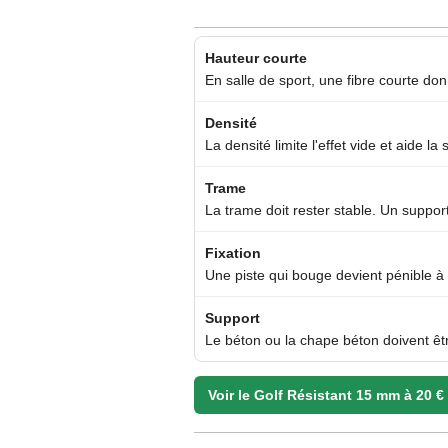
Hauteur courte
En salle de sport, une fibre courte do
Densité
La densité limite l'effet vide et aide l
Trame
La trame doit rester stable. Un suppor
Fixation
Une piste qui bouge devient pénible à l
Support
Le béton ou la chape béton doivent êt
Voir le Golf Résistant 15 mm à 20 