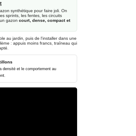
t
azon synthétique pour faire joli. On
s sprints, les fentes, les circuits
t un gazon
court, dense, compact et
e au jardin, puis de l'installer dans une
blème : appuis moins francs, traîneau qui
apté.
illons
la densité et le comportement au
ent.