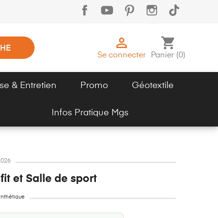

shopping_cart
HE
Se connecter
Panier
(
0
)
se & Entretien
Promo
Géotextile
Infos Pratique Mgs
2026
t et Salle de sport
nthétique