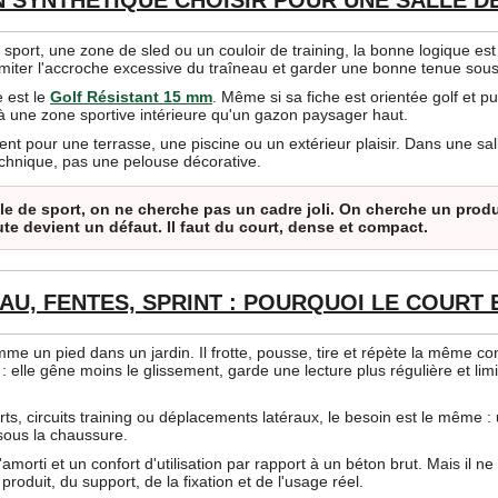
 sport, une zone de sled ou un couloir de training, la bonne logique est
 limiter l'accroche excessive du traîneau et garder une bonne tenue sou
 est le
Golf Résistant 15 mm
. Même si sa fiche est orientée golf et pu
une zone sportive intérieure qu'un gazon paysager haut.
ent pour une terrasse, une piscine ou un extérieur plaisir. Dans une sa
chnique, pas une pelouse décorative.
le de sport, on ne cherche pas un cadre joli. On cherche un produi
te devient un défaut. Il faut du court, dense et compact.
AU, FENTES, SPRINT : POURQUOI LE COURT
mme un pied dans un jardin. Il frotte, pousse, tire et répète la même c
 : elle gêne moins le glissement, garde une lecture plus régulière et limi
urts, circuits training ou déplacements latéraux, le besoin est le même 
sous la chaussure.
morti et un confort d'utilisation par rapport à un béton brut. Mais il n
oduit, du support, de la fixation et de l'usage réel.