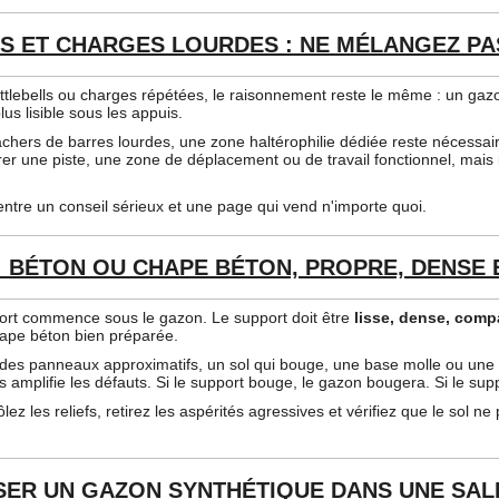
S ET CHARGES LOURDES : NE MÉLANGEZ PA
ttlebells ou charges répétées, le raisonnement reste le même : un gaz
lus lisible sous les appuis.
lâchers de barres lourdes, une zone haltérophilie dédiée reste nécessa
urer une piste, une zone de déplacement ou de travail fonctionnel, mai
 entre un conseil sérieux et une page qui vend n'importe quoi.
: BÉTON OU CHAPE BÉTON, PROPRE, DENSE
 sport commence sous le gazon. Le support doit être
lisse, dense, compa
chape béton bien préparée.
s, des panneaux approximatifs, un sol qui bouge, une base molle ou une s
s amplifie les défauts. Si le support bouge, le gazon bougera. Si le s
lez les reliefs, retirez les aspérités agressives et vérifiez que le sol 
ER UN GAZON SYNTHÉTIQUE DANS UNE SALL