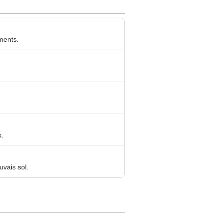
ements.
s.
vais sol.