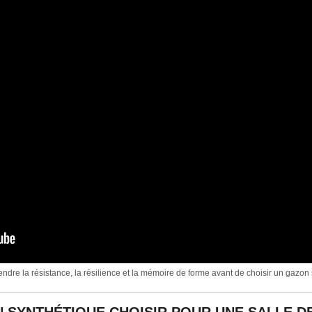
re la résistance, la résilience et la mémoire de forme avant de choisir un gazon s
 SYNTHÉTIQUE CHOISIR POUR UNE SALLE DE