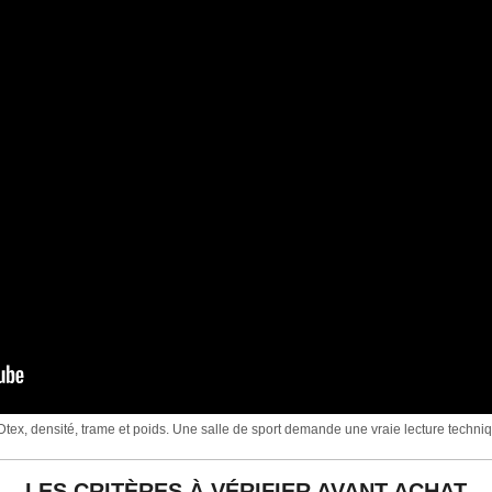
tex, densité, trame et poids. Une salle de sport demande une vraie lecture techniq
LES CRITÈRES À VÉRIFIER AVANT ACHAT