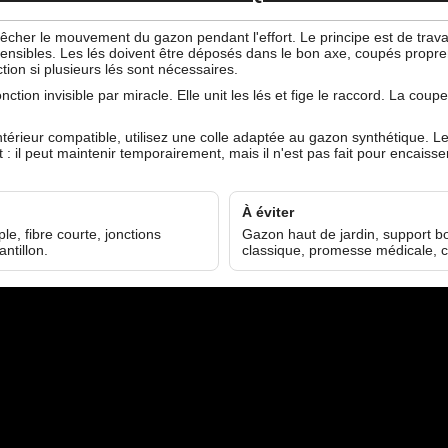
pêcher le mouvement du gazon pendant l'effort. Le principe est de trava
ensibles. Les lés doivent être déposés dans le bon axe, coupés propre
ion si plusieurs lés sont nécessaires.
tion invisible par miracle. Elle unit les lés et fige le raccord. La coupe
intérieur compatible, utilisez une colle adaptée au gazon synthétique. L
 : il peut maintenir temporairement, mais il n'est pas fait pour encaiss
À éviter
e, fibre courte, jonctions
Gazon haut de jardin, support bo
ntillon.
classique, promesse médicale, c