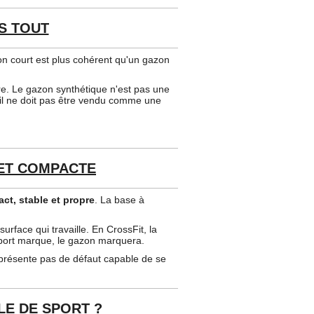
S TOUT
on court est plus cohérent qu'un gazon
ire. Le gazon synthétique n'est pas une
s il ne doit pas être vendu comme une
 ET COMPACTE
ct, stable et propre
. La base à
urface qui travaille. En CrossFit, la
upport marque, le gazon marquera.
ne présente pas de défaut capable de se
E DE SPORT ?