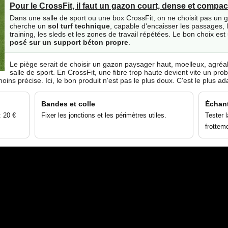
Pour le CrossFit, il faut un gazon court, dense et compac
Dans une salle de sport ou une box CrossFit, on ne choisit pas un g
cherche un
sol turf technique
, capable d'encaisser les passages, le
training, les sleds et les zones de travail répétées. Le bon choix es
posé sur un support béton propre
.
Le piège serait de choisir un gazon paysager haut, moelleux, agréabl
salle de sport. En CrossFit, une fibre trop haute devient vite un pro
oins précise. Ici, le bon produit n'est pas le plus doux. C'est le plus ad
Bandes et colle
Échant
: 20 €
Fixer les jonctions et les périmètres utiles.
Tester 
frottem