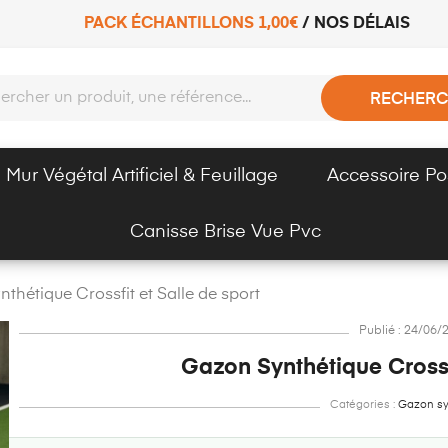
PACK ÉCHANTILLONS 1,00€
/
NOS DÉLAIS
RECHERC
Mur Végétal Artificiel & Feuillage
Accessoire Po
Canisse Brise Vue Pvc
thétique Crossfit et Salle de sport
Publié : 24/06/
Gazon Synthétique Crossfi
Catégories :
Gazon sy