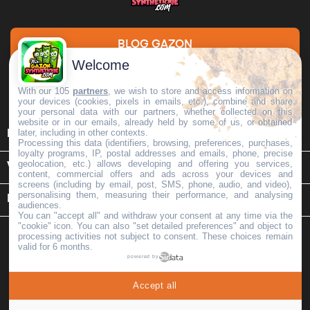
BLOG GAZON
Welcome
DEMANDE DE DEVIS
With our 105
partners
, we wish to store and access information on
your devices (cookies, pixels in emails, etc.), combine and share
your personal data with our partners, whether collected on this
website or in our emails, already held by some of us, or obtained

later, including in other contexts.
INFORMATIONS
Processing this data (identifiers, browsing, preferences, purchases,
loyalty programs, IP, postal addresses and emails, phone, precise
geolocation, etc.) allows developing and offering you services,

VOTRE COMPTE
content, commercial offers and ads across your devices and
screens (including by email, post, SMS, phone, audio, and video),
personalising them, measuring their performance, and analysing
keyboard_arrow_down
INFORMATIONS SUR LE MAGASIN
audiences.
You can "accept all" and withdraw your consent at any time via the
"cookie" icon
. You can also "set detailed preferences" and object to
processing activities not subject to consent. These choices remain
valid for 6 months.
powered by
Copyright © 2026 -
Mon Gazon Synthétique
. Tous Droits
Accept all
Réservés | MGS | Tva: FR35518331277 | Capital: 15000