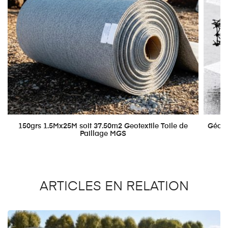
150grs 1.5Mx25M soit 37.50m2 Geotextile Toile de
Géote
Paillage MGS
ARTICLES EN RELATION