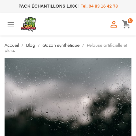
PACK ÉCHANTILLONS 1,00€
|
Tel. 04 83 16 42 78
0

shopping_cart
Accueil
Blog
Gazon synthétique
Pelouse artificielle et
pluie.