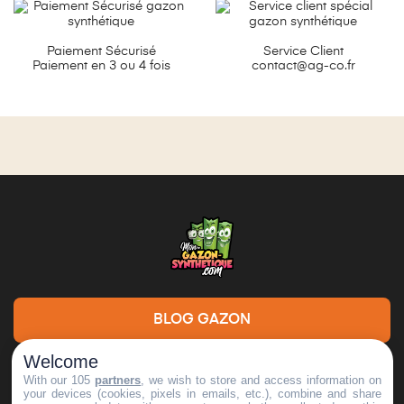
Paiement Sécurisé
Service Client
Paiement en 3 ou 4 fois
contact@ag-co.fr
BLOG GAZON
Welcome
DEMANDE DE DEVIS
With our 105
partners
, we wish to store and access information on
your devices (cookies, pixels in emails, etc.), combine and share