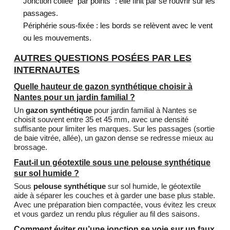
Jonction collée “par points” : elle finit par se rouvrir sur les
passages.
Périphérie sous-fixée : les bords se relèvent avec le vent
ou les mouvements.
AUTRES QUESTIONS POSÉES PAR LES
INTERNAUTES
Quelle hauteur de gazon synthétique choisir à
Nantes pour un jardin familial ?
Un
gazon synthétique
pour jardin familial à Nantes se
choisit souvent entre 35 et 45 mm, avec une densité
suffisante pour limiter les marques. Sur les passages (sortie
de baie vitrée, allée), un gazon dense se redresse mieux au
brossage.
Faut-il un géotextile sous une pelouse synthétique
sur sol humide ?
Sous
pelouse synthétique
sur sol humide, le géotextile
aide à séparer les couches et à garder une base plus stable.
Avec une préparation bien compactée, vous évitez les creux
et vous gardez un rendu plus régulier au fil des saisons.
Comment éviter qu’une jonction se voie sur un faux