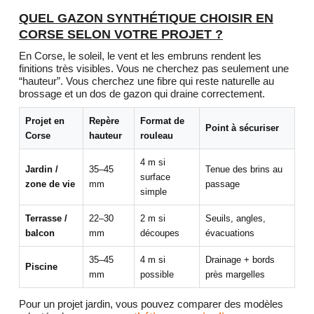
QUEL GAZON SYNTHÉTIQUE CHOISIR EN
CORSE SELON VOTRE PROJET ?
En Corse, le soleil, le vent et les embruns rendent les
finitions très visibles. Vous ne cherchez pas seulement une
“hauteur”. Vous cherchez une fibre qui reste naturelle au
brossage et un dos de gazon qui draine correctement.
Projet en
Repère
Format de
Point à sécuriser
Corse
hauteur
rouleau
4 m si
Jardin /
35–45
Tenue des brins au
surface
zone de vie
mm
passage
simple
Terrasse /
22–30
2 m si
Seuils, angles,
balcon
mm
découpes
évacuations
35–45
4 m si
Drainage + bords
Piscine
mm
possible
près margelles
Pour un projet jardin, vous pouvez comparer des modèles