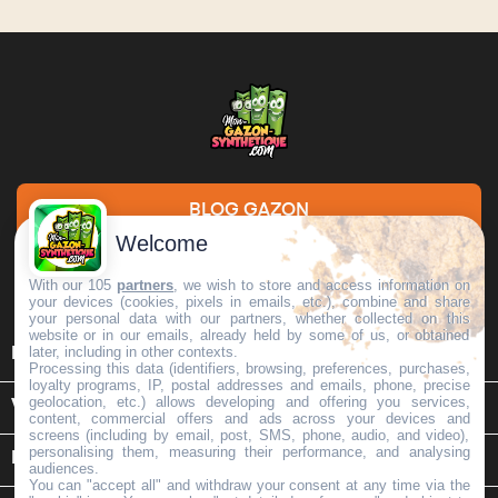
BLOG GAZON
Welcome
DEMANDE DE DEVIS
With our 105
partners
, we wish to store and access information on
your devices (cookies, pixels in emails, etc.), combine and share
your personal data with our partners, whether collected on this
website or in our emails, already held by some of us, or obtained

later, including in other contexts.
INFORMATIONS
Processing this data (identifiers, browsing, preferences, purchases,
loyalty programs, IP, postal addresses and emails, phone, precise
geolocation, etc.) allows developing and offering you services,

VOTRE COMPTE
content, commercial offers and ads across your devices and
screens (including by email, post, SMS, phone, audio, and video),
personalising them, measuring their performance, and analysing
keyboard_arrow_down
INFORMATIONS SUR LE MAGASIN
audiences.
You can "accept all" and withdraw your consent at any time via the