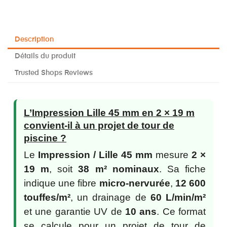
Description
Détails du produit
Trusted Shops Reviews
L’Impression Lille 45 mm en 2 × 19 m
convient-il à un projet de tour de
piscine ?
Le
Impression / Lille 45 mm
mesure
2 ×
19 m
, soit
38 m² nominaux
. Sa fiche
indique une fibre
micro-nervurée
,
12 600
touffes/m²
, un drainage de
60 L/min/m²
et une garantie UV de
10 ans
. Ce format
se calcule pour un projet de tour de