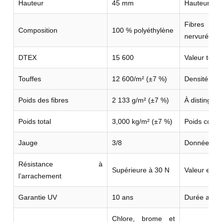
Hauteur
45 mm
Hauteur de
Fibres dro
Composition
100 % polyéthylène
nervurée.
DTEX
15 600
Valeur techn
Touffes
12 600/m² (±7 %)
Densité de 
Poids des fibres
2 133 g/m² (±7 %)
À distinguer
Poids total
3,000 kg/m² (±7 %)
Poids compl
Jauge
3/8
Donnée de c
Résistance à
Supérieure à 30 N
Valeur enreg
l’arrachement
Garantie UV
10 ans
Durée annon
Chlore, brome et