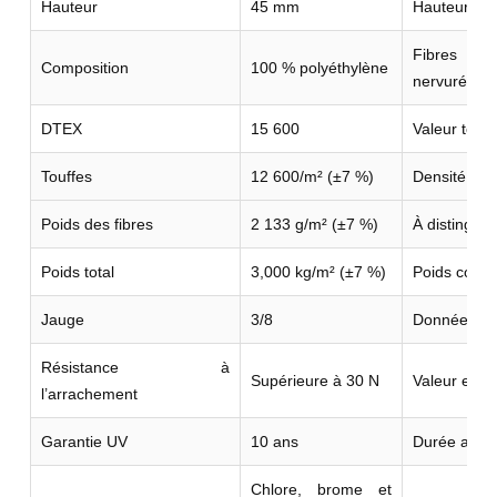
Hauteur
45 mm
Hauteur de
Fibres dro
Composition
100 % polyéthylène
nervurée.
DTEX
15 600
Valeur techn
Touffes
12 600/m² (±7 %)
Densité de 
Poids des fibres
2 133 g/m² (±7 %)
À distinguer
Poids total
3,000 kg/m² (±7 %)
Poids compl
Jauge
3/8
Donnée de c
Résistance à
Supérieure à 30 N
Valeur enreg
l’arrachement
Garantie UV
10 ans
Durée annon
Chlore, brome et