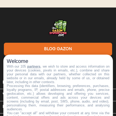
BLOG GAZON
Welcome
DEMANDE DE DEVIS
With our 105
partners
, we wish to store and access information on
your devices (cookies, pixels in emails, etc.), combine and share
your personal data with our partners, whether collected on this
website or in our emails, already held by some of us, or obtained

later, including in other contexts.
INFORMATIONS
Processing this data (identifiers, browsing, preferences, purchases,
loyalty programs, IP, postal addresses and emails, phone, precise
geolocation, etc.) allows developing and offering you services,

VOTRE COMPTE
content, commercial offers and ads across your devices and
screens (including by email, post, SMS, phone, audio, and video),
personalising them, measuring their performance, and analysing
keyboard_arrow_down
INFORMATIONS SUR LE MAGASIN
audiences.
You can "accept all" and withdraw your consent at any time via the