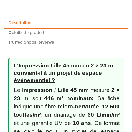
Description
Détails du produit
Trusted Shops Reviews
L’Impression Lille 45 mm en 2 × 23 m
convient-il à un projet de espace
événementiel ?
Le
Impression / Lille 45 mm
mesure
2 ×
23 m
, soit
446 m² nominaux
. Sa fiche
indique une fibre
micro-nervurée
,
12 600
touffes/m²
, un drainage de
60 L/min/m²
et une garantie UV de
10 ans
. Ce format
se calcule pour un projet de espace