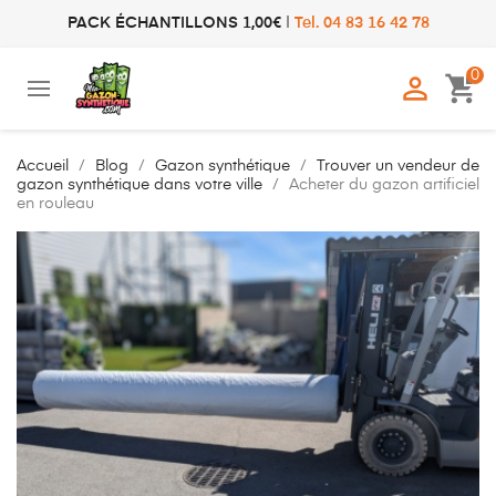
PACK ÉCHANTILLONS 1,00€
|
Tel. 04 83 16 42 78
0

shopping_cart
Accueil
Blog
Gazon synthétique
Trouver un vendeur de
gazon synthétique dans votre ville
Acheter du gazon artificiel
en rouleau