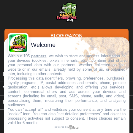
BLOG GAZON
Welcome
DEMANDE DE DEVIS
With our 105
partners
, we wish to store and access information on
your devices (cookies, pixels in emails, etc.), combine and share
your personal data with our partners, whether collected on this
website or in our emails, already held by some of us, or obtained

later, including in other contexts.
INFORMATIONS
Processing this data (identifiers, browsing, preferences, purchases,
loyalty programs, IP, postal addresses and emails, phone, precise
geolocation, etc.) allows developing and offering you services,

VOTRE COMPTE
content, commercial offers and ads across your devices and
screens (including by email, post, SMS, phone, audio, and video),
personalising them, measuring their performance, and analysing
keyboard_arrow_down
INFORMATIONS SUR LE MAGASIN
audiences.
You can "accept all" and withdraw your consent at any time via the
"cookie" icon
. You can also "set detailed preferences" and object to
processing activities not subject to consent. These choices remain
valid for 6 months.
powered by