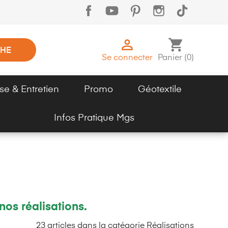

shopping_cart
HE
Se connecter
Panier
(
0
)
se & Entretien
Promo
Géotextile
Infos Pratique Mgs
os réalisations.
23 articles dans la catégorie Réalisations