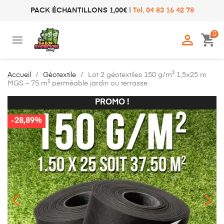
PACK ÉCHANTILLONS 1,00€
|
Tel. 04 83 16 42 78
0

shopping_cart
Accueil
Géotextile
Lot 2 géotextiles 150 g/m² 1,5×25 m
MGS – 75 m² perméable jardin ou terrasse
PROMO !
PROMO !
-28,89%
-28,89%