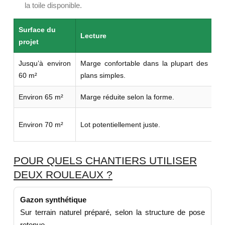
la toile disponible.
Surface du
Lecture
Ac
projet
Jusqu’à environ
Marge confortable dans la plupart des
Vé
60 m²
plans simples.
ra
Environ 65 m²
Marge réduite selon la forme.
Fa
N
Environ 70 m²
Lot potentiellement juste.
pl
POUR QUELS CHANTIERS UTILISER
DEUX ROULEAUX ?
Gazon synthétique
Sur terrain naturel préparé, selon la structure de pose
retenue.